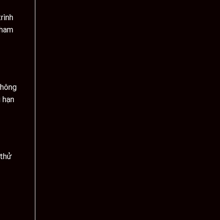
trình
tham
không
i hạn
 thử