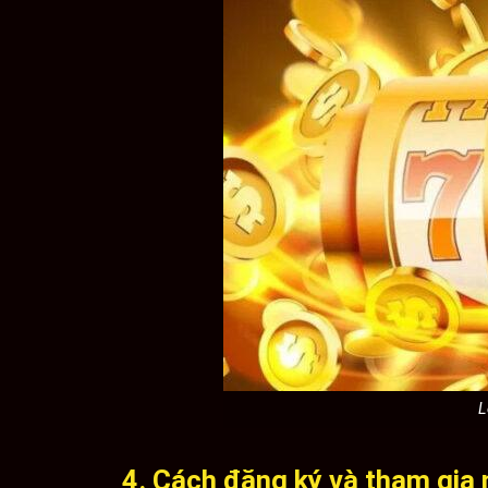
L
4. Cách đăng ký và tham gia