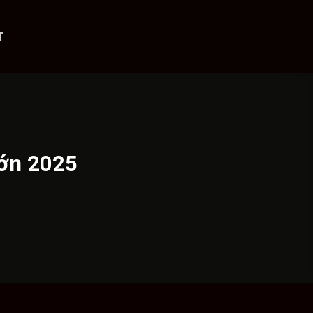
T
Lớn 2025