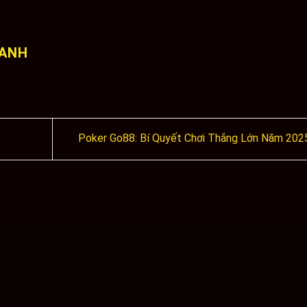
 ANH
Poker Go88: Bí Quyết Chơi Thắng Lớn Năm 20